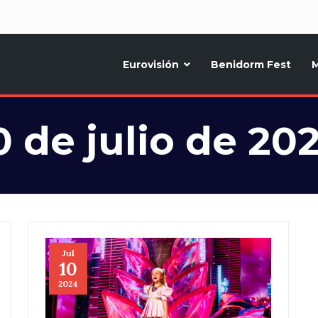
d
Eurovisión
Benidorm Fest
M
ternativo sobre la música y fiestas de toda Europa, Noticias diarias, op
0 de julio de 20
Jul
10
2024