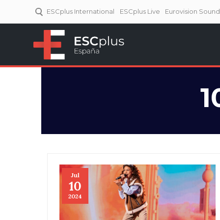
ESCplus International
ESCplus Live
Eurovision Soun
ESCplus España
Tu punto de referencia al
Eurovisión y NFs.
1
Jul
10
2024