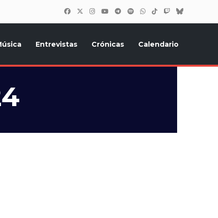
úsica
Entrevistas
Crónicas
Calendario
inión, Eurostars, y todo lo relacionado con el festival de
24