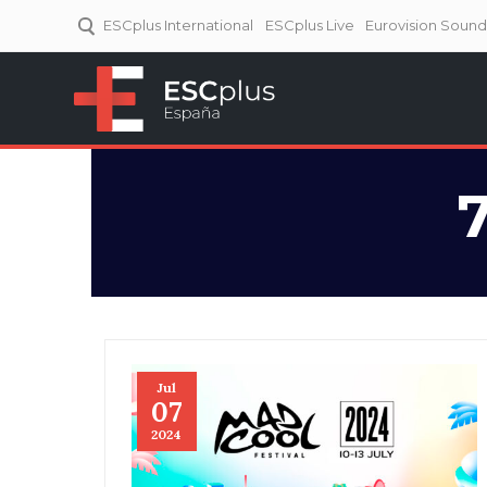
ESCplus International
ESCplus Live
Eurovision Soun
ESCplus España
Tu punto de referencia al
Eurovisión y NFs.
Jul
07
2024