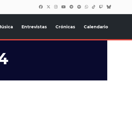
úsica
Entrevistas
Crónicas
Calendario
inión, Eurostars, y todo lo relacionado con el festival de
4