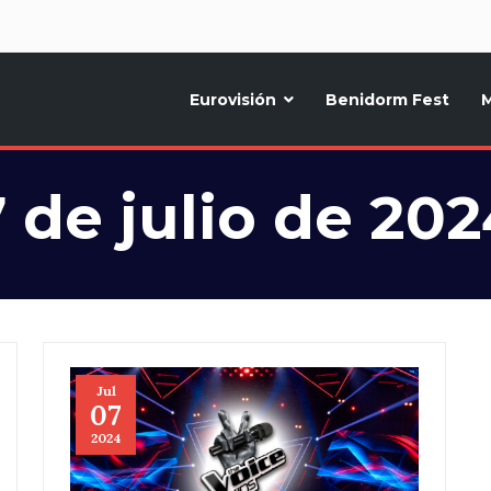
d
Eurovisión
Benidorm Fest
M
ternativo sobre la música y fiestas de toda Europa, Noticias diarias, op
7 de julio de 202
Jul
07
2024