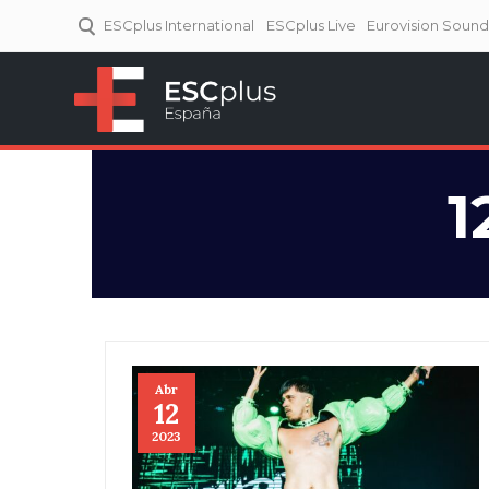
ESCplus International
ESCplus Live
Eurovision Soun
ESCplus España
Tu punto de referencia al
Eurovisión y NFs.
1
Abr
12
2023