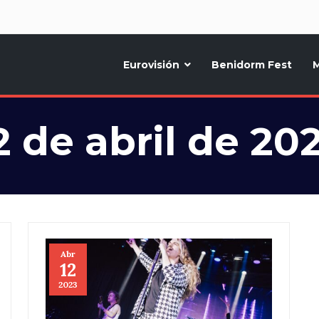
d
Eurovisión
Benidorm Fest
M
ternativo sobre la música y fiestas de toda Europa, Noticias diarias, op
2 de abril de 20
Abr
12
2023