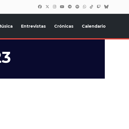
úsica
Entrevistas
Crónicas
Calendario
inión, Eurostars, y todo lo relacionado con el festival de
23