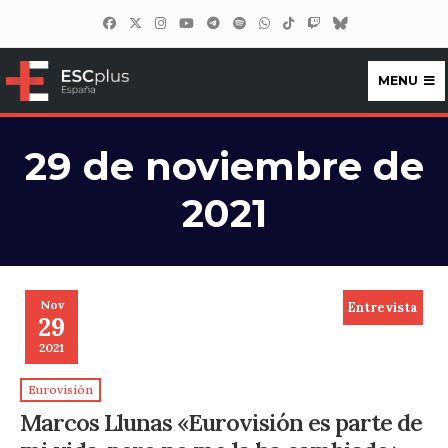
MENU
ESCplus España
29 de noviembre de
2021
Nov
Entrevista
29
2021
Eurovisión
Marcos Llunas «Eurovisión es parte de