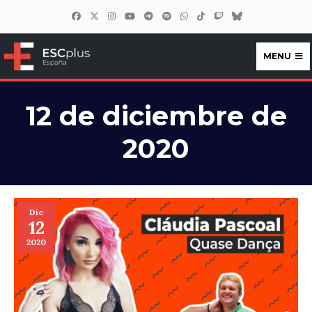
MENU
ESCplus España
12 de diciembre de
2020
Dic
12
2020