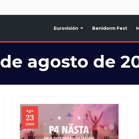
d
Eurovisión
Benidorm Fest
M
ternativo sobre la música y fiestas de toda Europa, Noticias diarias, op
 de agosto de 2
Ago
23
2020