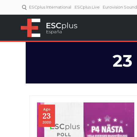
ESCplus International
ESCplus Live
Eurovision Soun
ESCplus España
Tu punto de referencia al
Eurovisión y NFs.
23
Ago
23
2020