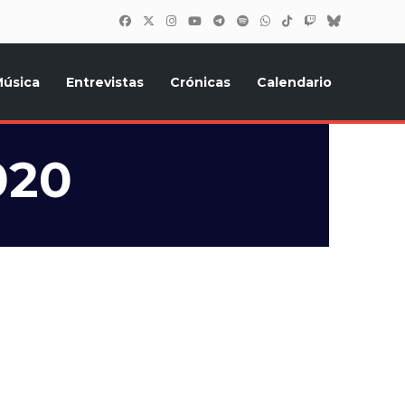
úsica
Entrevistas
Crónicas
Calendario
inión, Eurostars, y todo lo relacionado con el festival de
020