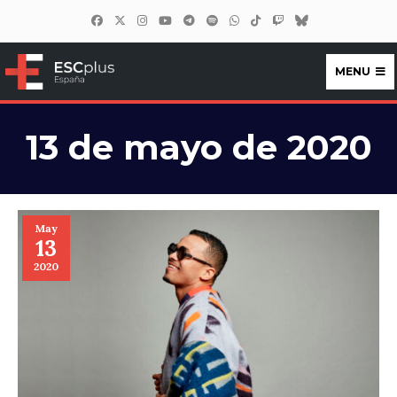
MENU
ESCplus España
13 de mayo de 2020
May
13
2020