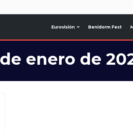
d
Eurovisión
Benidorm Fest
M
ternativo sobre la música y fiestas de toda Europa, Noticias diarias, op
 de enero de 20