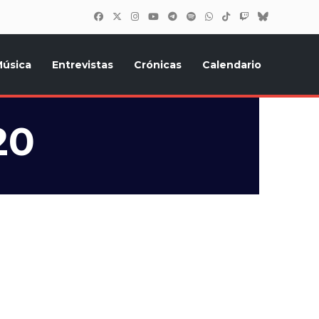
úsica
Entrevistas
Crónicas
Calendario
inión, Eurostars, y todo lo relacionado con el festival de
20