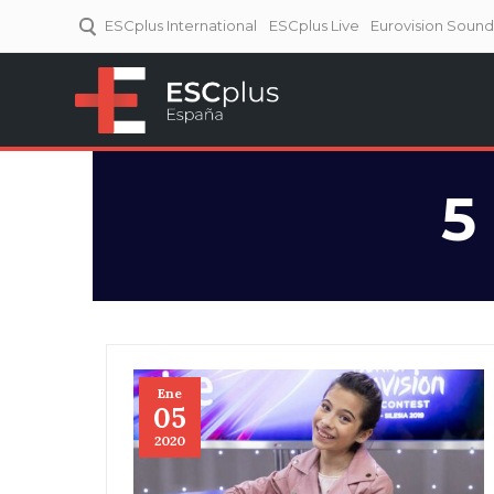
ESCplus International
ESCplus Live
Eurovision Soun
ESCplus España
Tu punto de referencia al
Eurovisión y NFs.
5
Ene
05
2020