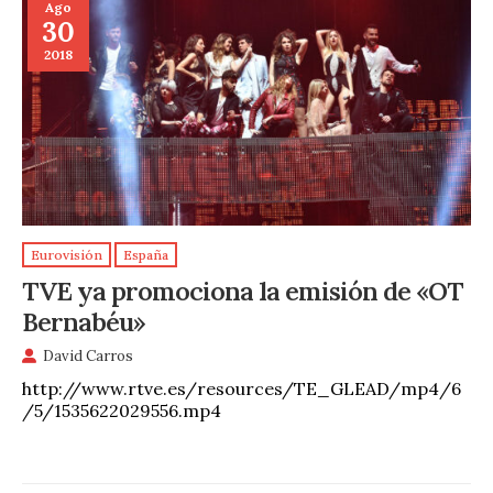
Ago
30
2018
Eurovisión
España
TVE ya promociona la emisión de «OT
Bernabéu»
David Carros
http://www.rtve.es/resources/TE_GLEAD/mp4/6
/5/1535622029556.mp4