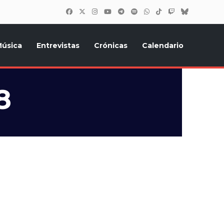
úsica
Entrevistas
Crónicas
Calendario
inión, Eurostars, y todo lo relacionado con el festival de
8