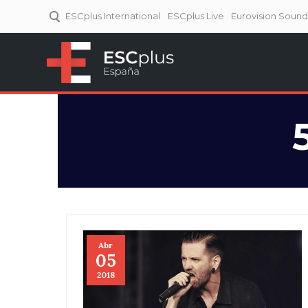
ESCplus International
ESCplus Live
Eurovision Soun
ESCplus España
Tu punto de referencia al
Eurovisión y NFs.
Abr
05
2018