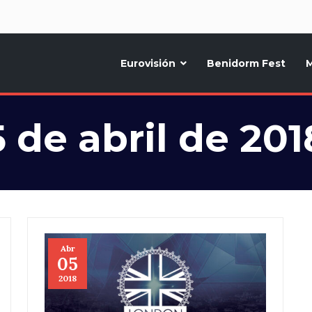
d
Eurovisión
Benidorm Fest
M
ternativo sobre la música y fiestas de toda Europa, Noticias diarias, op
5 de abril de 201
Abr
05
2018