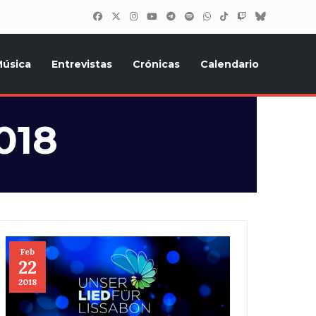
úsica
Entrevistas
Crónicas
Calendario
inión, Eurostars, y todo lo relacionado con el festival de
018
Feb
22
2018