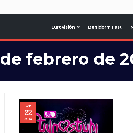
d
Eurovisión
Benidorm Fest
M
ternativo sobre la música y fiestas de toda Europa, Noticias diarias, op
 de febrero de 2
Feb
22
2018