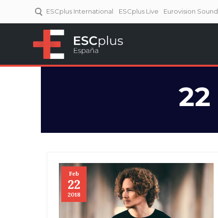
ESCplus International
ESCplus Live
Eurovision Soun
ESCplus España
Tu punto de referencia al
Eurovisión y NFs.
22
Feb
22
2018