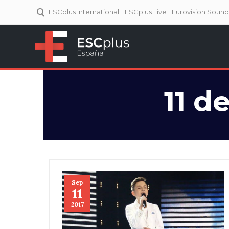
ESCplus International
ESCplus Live
Eurovision Soun
ESCplus España
Tu punto de referencia al
Eurovisión y NFs.
11 d
Sep
11
2017