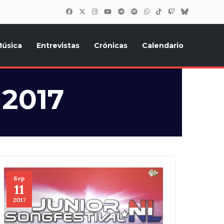
úsica
Entrevistas
Crónicas
Calendario
inión, Eurostars, y todo lo relacionado con el festival de
 2017
Sep
11
2017