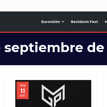
d
Eurovisión
Benidorm Fest
M
ternativo sobre la música y fiestas de toda Europa, Noticias diarias, op
e septiembre de
Sep
11
2017