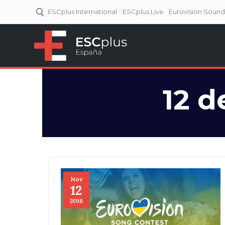
ESCplus International
ESCplus Live
Eurovision Soun
ESCplus España
Tu punto de referencia al
Eurovisión y NFs.
12 d
Nov
12
2016