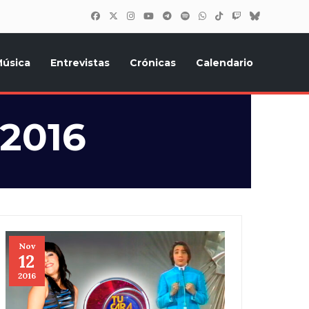
úsica
Entrevistas
Crónicas
Calendario
inión, Eurostars, y todo lo relacionado con el festival de
 2016
Nov
12
2016