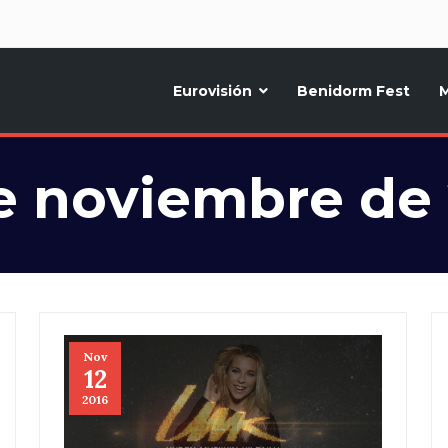
d
Eurovisión
Benidorm Fest
M
ternativo sobre la música y fiestas de toda Europa, Noticias diarias, op
e noviembre de
Nov
12
2016