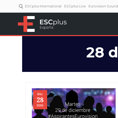
ESCplus International
ESCplus Live
Eurovision Soun
ESCplus España
Tu punto de referencia al
Eurovisión y NFs.
28 d
Dic
28
2015