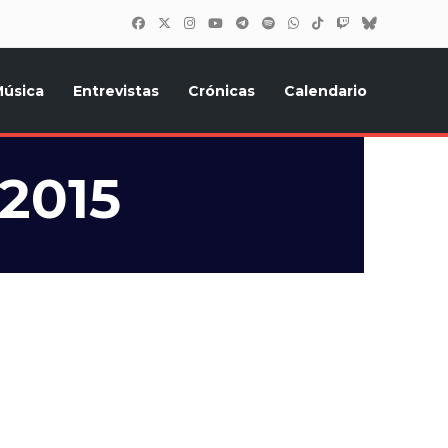
úsica
Entrevistas
Crónicas
Calendario
inión, Eurostars, y todo lo relacionado con el festival de
 2015