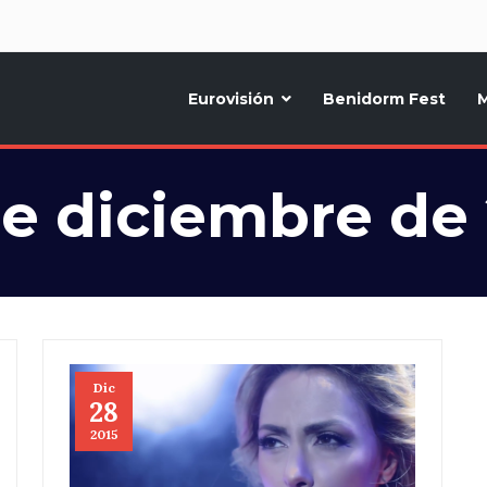
d
Eurovisión
Benidorm Fest
M
ternativo sobre la música y fiestas de toda Europa, Noticias diarias, op
e diciembre de
Dic
28
2015