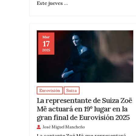
Este jueves …
Mar
17
2025
Eurovisión
Suiza
La representante de Suiza Zoë
Më actuará en 19º lugar en la
gran final de Eurovisión 2025
José Miguel Mancheño
La cantante Zoë Më que representará