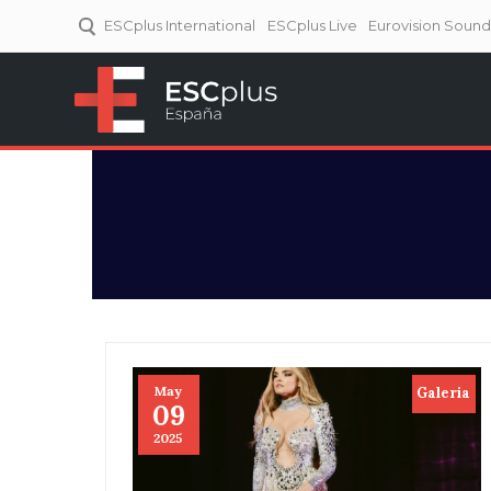
ESCplus International
ESCplus Live
Eurovision Soun
ESCplus España
Tu punto de referencia al
Eurovisión y NFs.
May
Galeria
09
2025