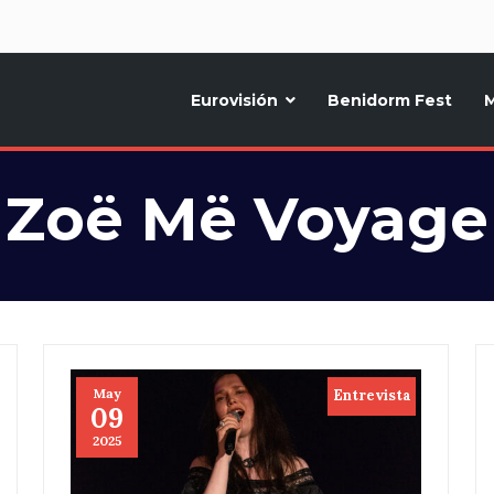
d
Eurovisión
Benidorm Fest
M
ternativo sobre la música y fiestas de toda Europa, Noticias diarias, op
Zoë Më Voyage
May
Entrevista
09
2025