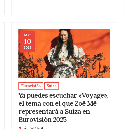
Mar
10
2025
Eurovisión
Suiza
Ya puedes escuchar «Voyage»,
el tema con el que Zoë Më
representará a Suiza en
Eurovisión 2025
Ángel Abril