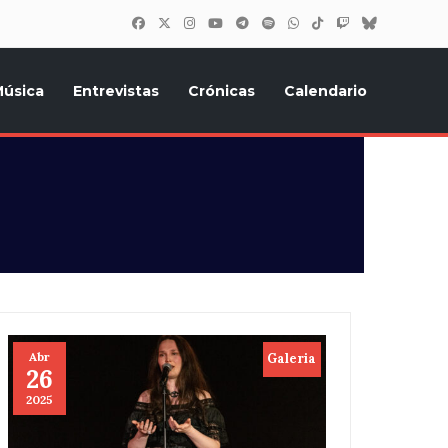
úsica
Entrevistas
Crónicas
Calendario
inión, Eurostars, y todo lo relacionado con el festival de
Abr
Galeria
26
2025