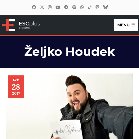
MENU
ESCplus España
Željko Houdek
Feb
28
2017