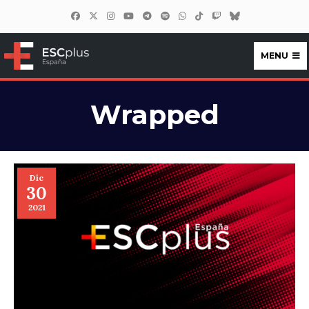
MENU
ESCplus España
Wrapped
Dic
30
2021