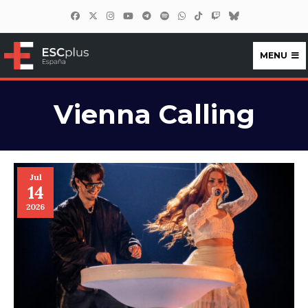
MENU
ESCplus España
Vienna Calling
Jul
14
2026