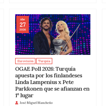
Abr
27
2026
Eurovisión
Turquía
OGAE Poll 2026: Turquía
apuesta por los finlandeses
Linda Lampenius x Pete
Parkkonen que se afianzan en
1º lugar
José Miguel Mancheño