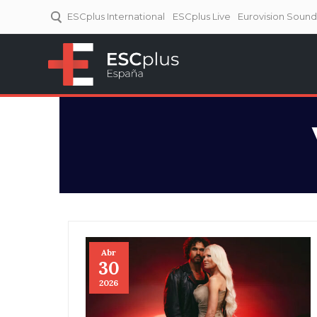
ESCplus International
ESCplus Live
Eurovision Soun
ESCplus España
Tu punto de referencia al
Eurovisión y NFs.
Abr
30
2026