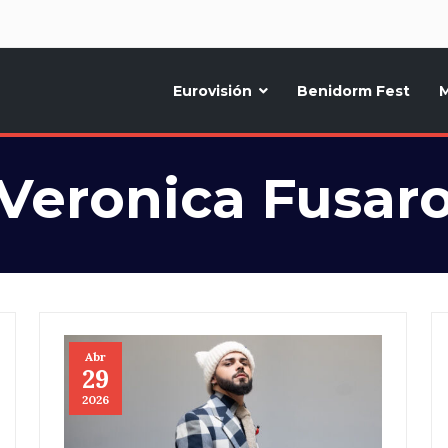
d
Eurovisión
Benidorm Fest
M
ternativo sobre la música y fiestas de toda Europa, Noticias diarias, op
Veronica Fusar
Abr
29
2026