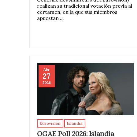
realizan su tradicional votación previa al
certamen, en la que sus miembros
apuestan …
Abr
27
2026
Eurovisión
Islandia
OGAE Poll 2026: Islandia