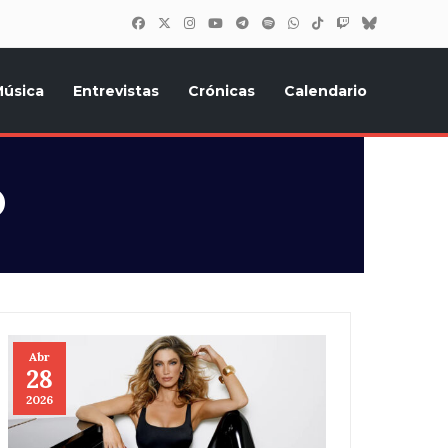
úsica
Entrevistas
Crónicas
Calendario
inión, Eurostars, y todo lo relacionado con el festival de
o
Abr
28
2026