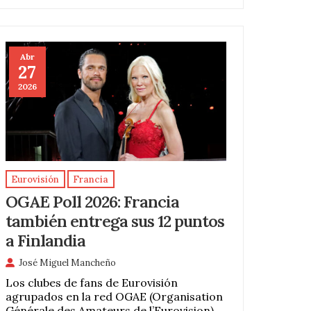
Abr
27
2026
Eurovisión
Francia
OGAE Poll 2026: Francia
también entrega sus 12 puntos
a Finlandia
José Miguel Mancheño
Los clubes de fans de Eurovisión
agrupados en la red OGAE (Organisation
Générale des Amateurs de l’Eurovision)