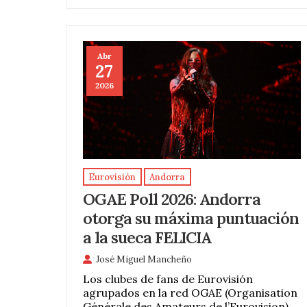
Abr
27
2026
Eurovisión
Andorra
OGAE Poll 2026: Andorra
otorga su máxima puntuación
a la sueca FELICIA
José Miguel Mancheño
Los clubes de fans de Eurovisión
agrupados en la red OGAE (Organisation
Générale des Amateurs de l’Eurovision)