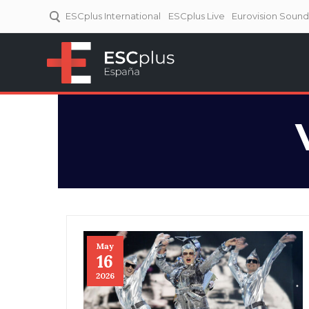
ESCplus International
ESCplus Live
Eurovision Soun
ESCplus España
Tu punto de referencia al
Eurovisión y NFs.
May
16
2026