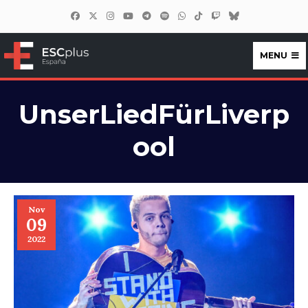
MENU
ESCplus España
UnserLiedFürLiverp
ool
Nov
09
2022