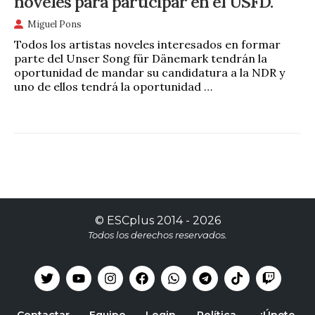
noveles para participar en el USFD.
Miguel Pons
Todos los artistas noveles interesados en formar
parte del Unser Song für Dänemark tendrán la
oportunidad de mandar su candidatura a la NDR y
uno de ellos tendrá la oportunidad …
©
ESCplus
2014 -
2026
Todos los derechos reservados.
Contactar
Equipo
Login
Política
¡Únete