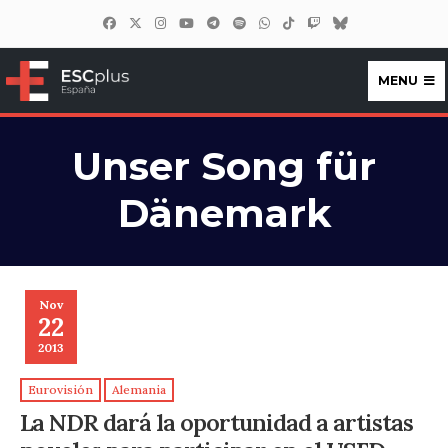
MENU
ESCplus España
Unser Song für
Dänemark
Nov
22
2013
Eurovisión
Alemania
La NDR dará la oportunidad a artistas