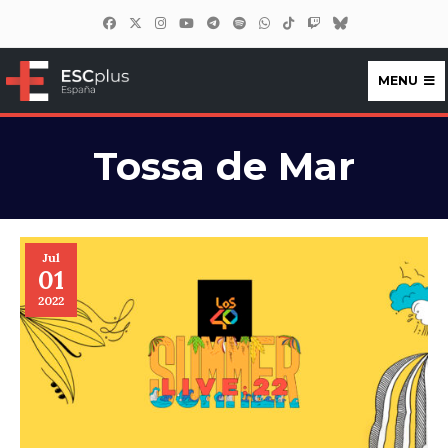
MENU
ESCplus España
Tossa de Mar
Jul
01
2022