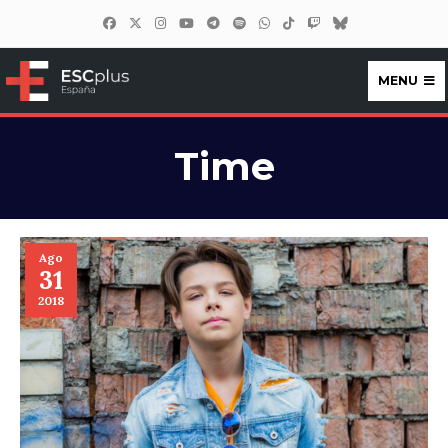
MENU
ESCplus España
Time
Ago
31
2018