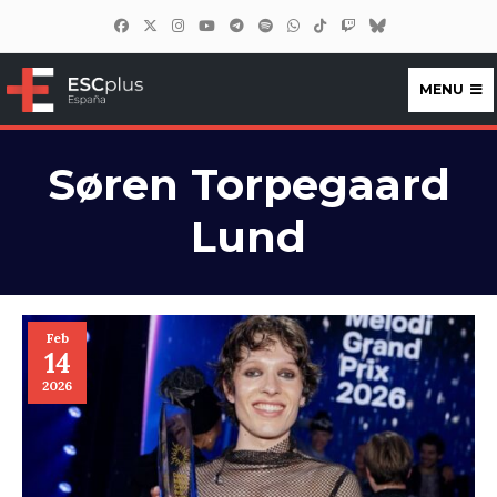
MENU
ESCplus España
Søren Torpegaard
Lund
Feb
14
2026