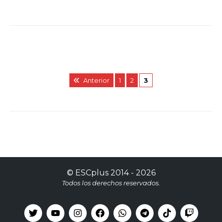
Anterior
1
2
3
©
ESCplus
2014 -
2026
Todos los derechos reservados.