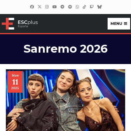
MENU
ESCplus España
Sanremo 2026
Nov
11
2025