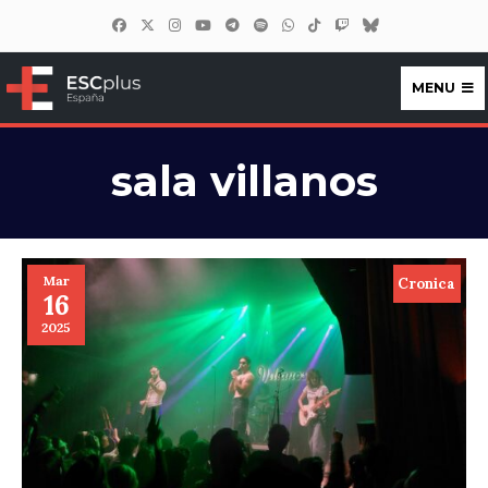
MENU
ESCplus España
sala villanos
Mar
Cronica
16
2025