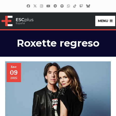
MENU
ESCplus España
Roxette regreso
Ene
09
2025