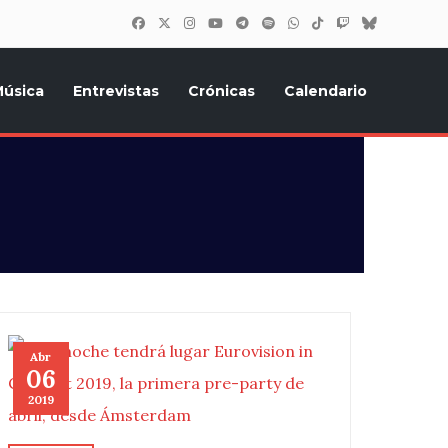
úsica
Entrevistas
Crónicas
Calendario
inión, Eurostars, y todo lo relacionado con el festival de
Abr
06
2019