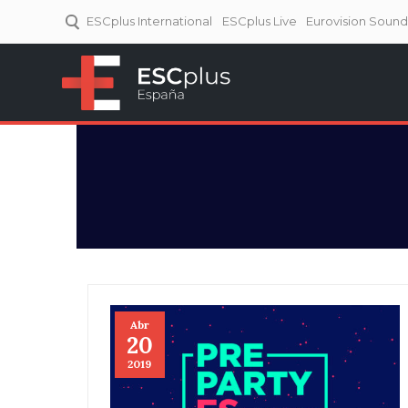
ESCplus International
ESCplus Live
Eurovision Soun
ESCplus España
Tu punto de referencia al
Eurovisión y NFs.
Abr
20
2019