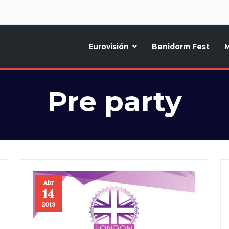
d
Eurovisión
Benidorm Fest
M
ternativo sobre la música y fiestas de toda Europa, Noticias diarias, op
Pre party
Abr
14
2019