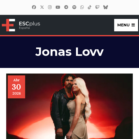
MENU
ESCplus España
Jonas Lovv
Abr
30
2026