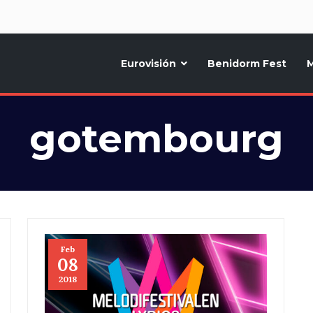
d
Eurovisión
Benidorm Fest
M
ternativo sobre la música y fiestas de toda Europa, Noticias diarias, op
gotembourg
Feb
08
2018