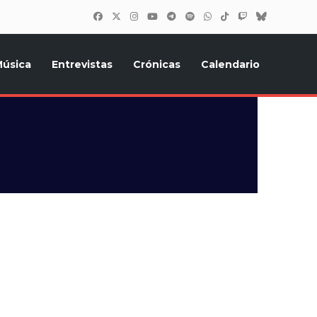
úsica
Entrevistas
Crónicas
Calendario
inión, Eurostars, y todo lo relacionado con el festival de