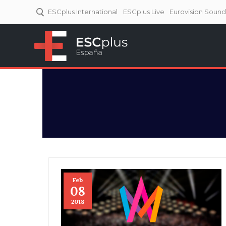
ESCplus International
ESCplus Live
Eurovision Soun
ESCplus España
Tu punto de referencia al
Eurovisión y NFs.
Feb
08
2018