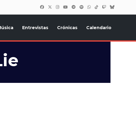
úsica
Entrevistas
Crónicas
Calendario
inión, Eurostars, y todo lo relacionado con el festival de
Lie