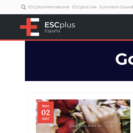
ESCplus International
ESCplus Live
Eurovision Soun
ESCplus España
Tu punto de referencia al
Eurovisión y NFs.
Go
Nov
02
2017