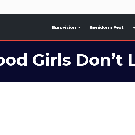
d
Eurovisión
Benidorm Fest
M
ternativo sobre la música y fiestas de toda Europa, Noticias diarias, op
od Girls Don’t 