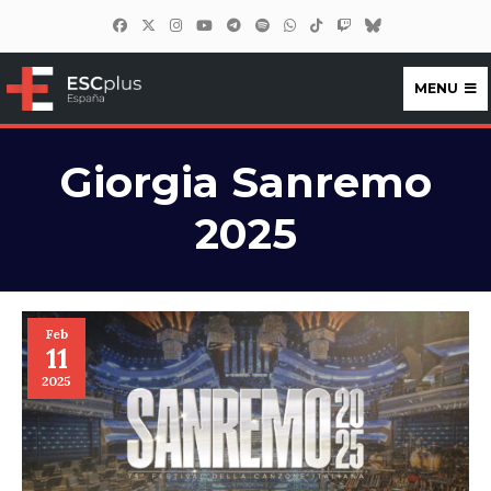
MENU
ESCplus España
Giorgia Sanremo
2025
Feb
11
2025