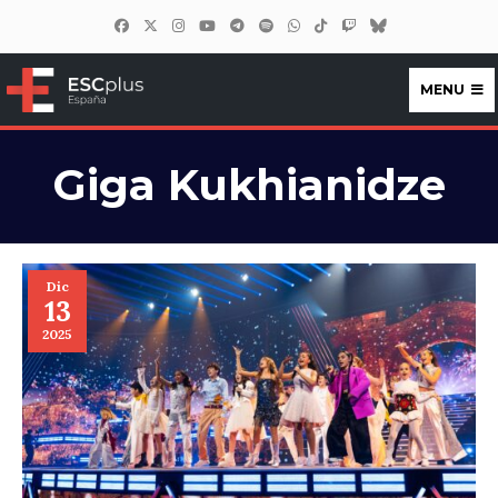
MENU
ESCplus España
Giga Kukhianidze
Dic
13
2025