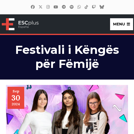
MENU
ESCplus España
Festivali i Këngës
për Fëmijë
Sep
30
2024