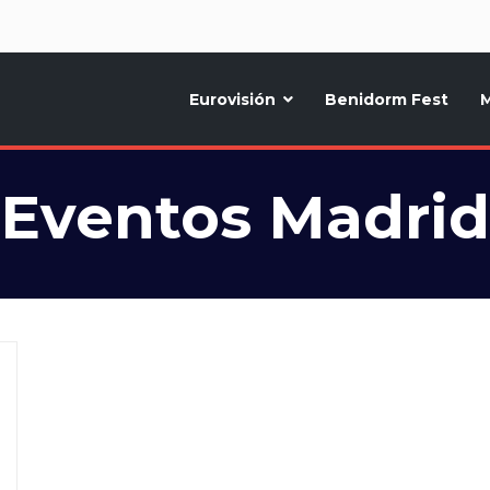
d
Eurovisión
Benidorm Fest
M
ternativo sobre la música y fiestas de toda Europa, Noticias diarias, op
Eventos Madrid