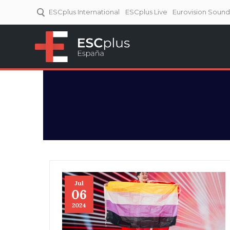
ESCplus International
ESCplus Live
Eurovision Soun
ESCplus España
Tu punto de referencia al
Eurovisión y NFs.
Jul
06
2024