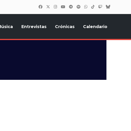
úsica
Entrevistas
Crónicas
Calendario
inión, Eurostars, y todo lo relacionado con el festival de