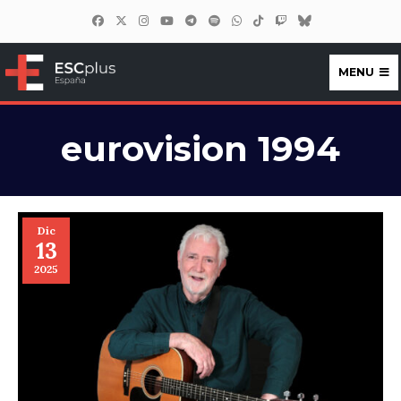
MENU
ESCplus España
eurovision 1994
Dic
13
2025