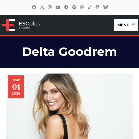
MENU
ESCplus España
Delta Goodrem
Mar
01
2026