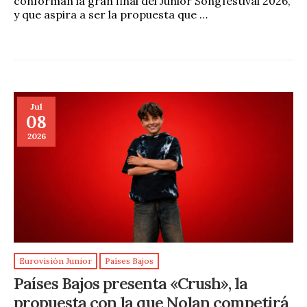
conforman la gran final del Junior Songfestival 2026,
y que aspira a ser la propuesta que …
Jul
08
2026
Eurovisión Junior
Países Bajos
Países Bajos presenta «Crush», la
propuesta con la que Nolan competirá