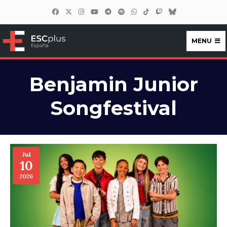
MENU
ESCplus España
Benjamin Junior
Songfestival
Jul
10
2026