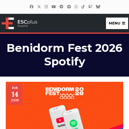
MENU
ESCplus España
Benidorm Fest 2026
Spotify
Feb
14
2026