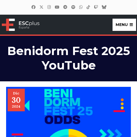
MENU
ESCplus España
Benidorm Fest 2025
YouTube
Dic
30
2024