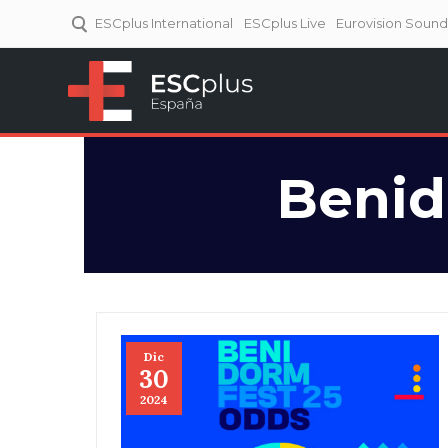
ESCplus International
ESCplus Live
Eurovision Soun
ESCplus España
Tu punto de referencia al
Eurovisión y NFs.
Benid
Dic
30
2024