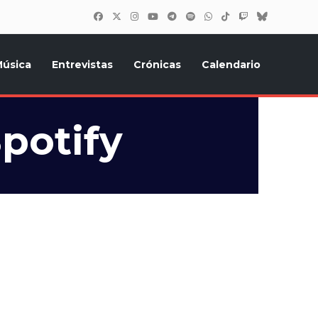
úsica
Entrevistas
Crónicas
Calendario
inión, Eurostars, y todo lo relacionado con el festival de
potify