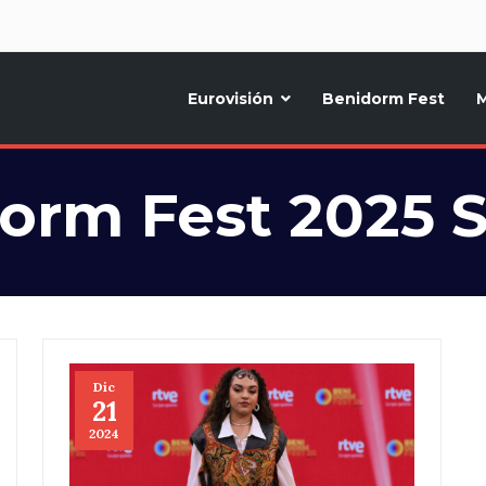
d
Eurovisión
Benidorm Fest
M
ternativo sobre la música y fiestas de toda Europa, Noticias diarias, op
orm Fest 2025 S
Dic
21
2024