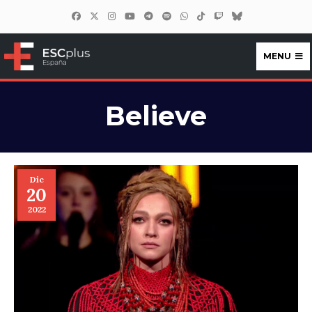
MENU
ESCplus España
Believe
Dic
20
2022