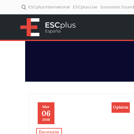
ESCplus International
ESCplus Live
Eurovision Soun
ESCplus España
Tu punto de referencia al
Eurovisión y NFs.
Mar
Opinion
06
2018
Eurovisión