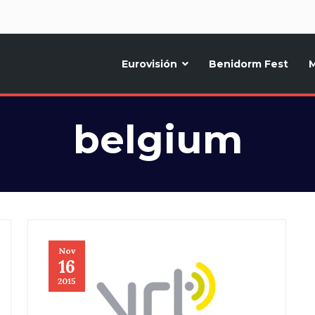
d
Eurovisión
Benidorm Fest
M
ternativo sobre la música y fiestas de toda Europa, Noticias diarias, op
belgium
Nov
16
2015