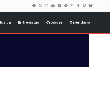
úsica
Entrevistas
Crónicas
Calendario
inión, Eurostars, y todo lo relacionado con el festival de