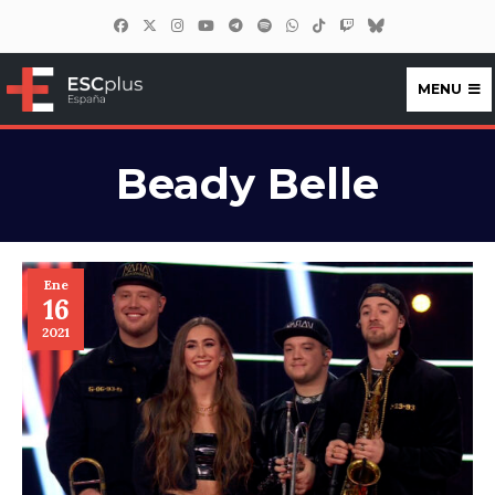
MENU
ESCplus España
Beady Belle
Ene
16
2021