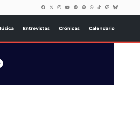
úsica
Entrevistas
Crónicas
Calendario
inión, Eurostars, y todo lo relacionado con el festival de
o