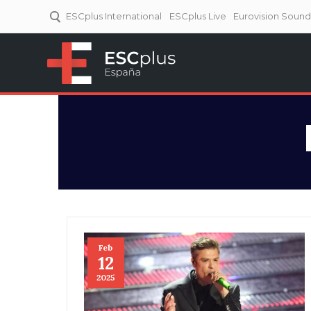
ESCplus International
ESCplus Live
Eurovision Soun
ESCplus España
Tu punto de referencia al
Eurovisión y NFs.
Feb
12
2025