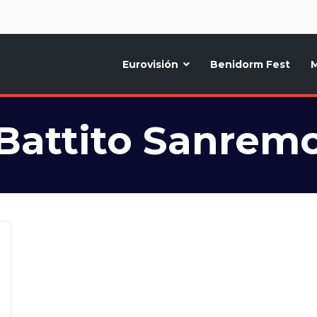
d
Eurovisión
Benidorm Fest
M
ternativo sobre la música y fiestas de toda Europa, Noticias diarias, op
Battito Sanrem