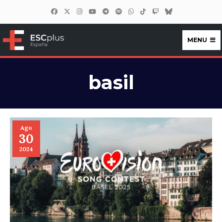
MENU
ESCplus España
basil
Ago
30
2024