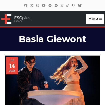
MENU
ESCplus España
Basia Giewont
Jul
14
2026