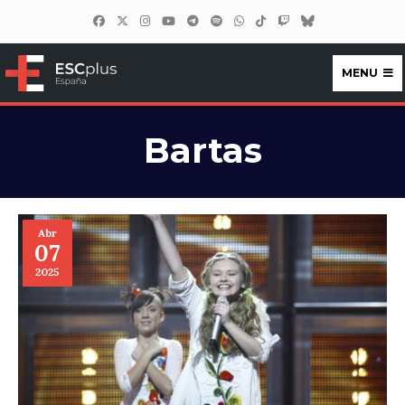
MENU
ESCplus España
Bartas
Abr
07
2025