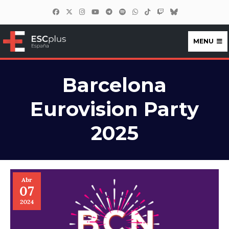
MENU
ESCplus España
Barcelona
Eurovision Party
2025
Abr
07
2024